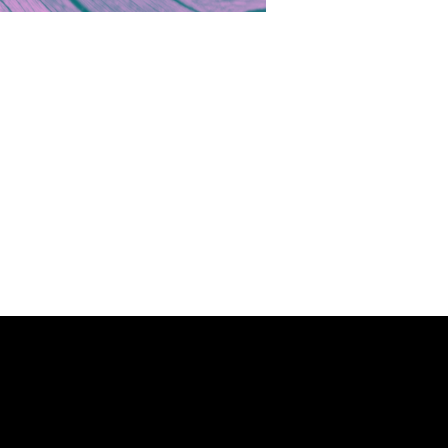
Contacto
releaseembodiedarts@gmail.com
De SINTRA para o MUNDO <3