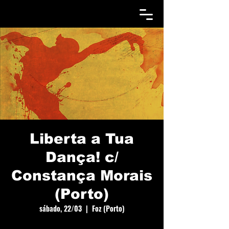
Liberta a Tua
Dança! c/
Constança Morais
(Porto)
sábado, 22/03
  |  
Foz (Porto)
Curso de introdução à prática de dança vida. Uma