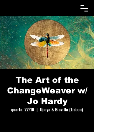
The Art of the
ChangeWeaver w/
Jo Hardy
quarta, 22/10
  |  
Upaya & Biovilla (Lisbon)
A year-long journey into embodiment facilitation
that starts in October 2025.