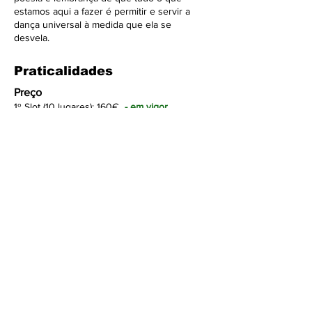
estamos aqui a fazer é permitir e servir a
dança universal à medida que ela se
desvela.
Praticalidades
Pre
ço
1º Slot (10 lugares): 160€
- em vigor
2º Slot (10 lugares): 180€
3º Slot (10 lugares): 200€
Descontos
- 10% para Associad@s
Release (podes
tornar-te associad@ preenchendo agora
este
formulário
)
- 30% para estudantes ou pessoas em
situação de desemprego (envia-nos um
email
com comprovativo para requisitar este
desconto)
*os descontos não são acumuláveis
Horário
Sexta, 21 de Novembro: 18h30 - 21h